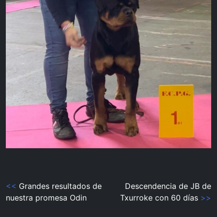
Navegación
<<
Grandes resultados de
Descendencia de JB de
nuestra promesa Odin
Txurroke con 60 días
>>
de