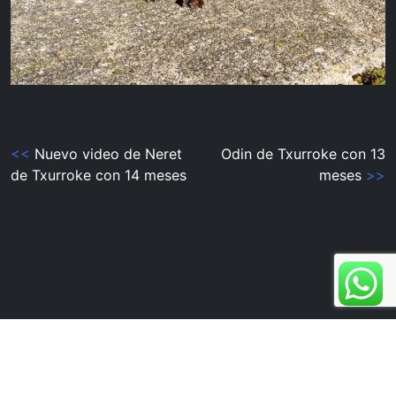
Navegación
<<
Nuevo video de Neret
Odin de Txurroke con 13
de Txurroke con 14 meses
meses
>>
de
entradas