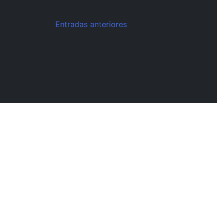
Entradas anteriores
Navegación
de
entradas