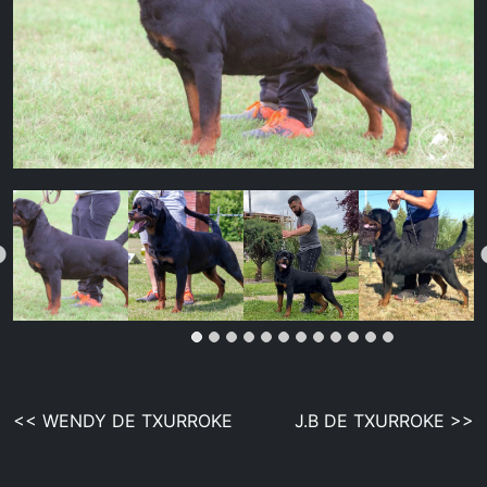
Navegación
<< WENDY DE TXURROKE
J.B DE TXURROKE >>
de