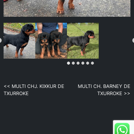
Navegación
<< MULTI CHJ. KIXKUR DE
MULTI CH. BARNEY DE
TXURROKE
TXURROKE >>
de
entradas