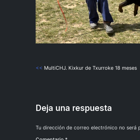
<<
MultiCHJ. Kixkur de Txurroke 18 meses
Navegación
de
entradas
Deja una respuesta
Tu dirección de correo electrónico no será 
Comentario
*