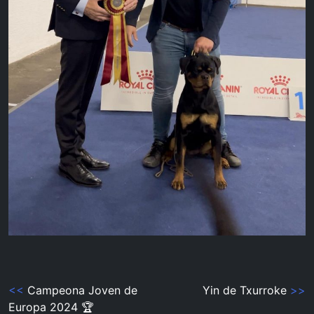
Navegación
<<
Campeona Joven de
Yin de Txurroke
>>
Europa 2024 🏆