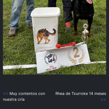
Navegación
<<
Muy contentos con
Rhea de Txurroke 14 meses
nuestra cría
>>
de