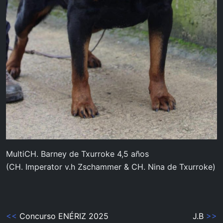
MultiCH. Barney de Txurroke 4,5 años
(CH. Imperator v.h Zschammer & CH. Nina de Txurroke)
Navegación
<<
Concurso ENÉRIZ 2025
J.B
>>